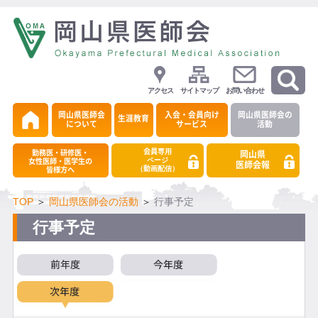
アクセス
サイトマップ
お問い合わせ
岡山県医師会
入会・会員向け
岡山県医師会の
生涯教育
について
サービス
活動
会員専用
勤務医・研修医・
岡山県
ページ
女性医師・医学生の
医師会報
（動画配信）
皆様方へ
TOP
＞
岡山県医師会の活動
＞
行事予定
行事予定