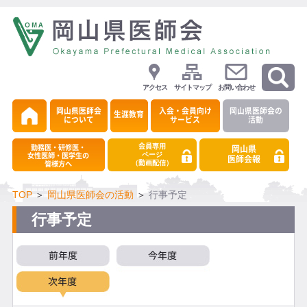
アクセス
サイトマップ
お問い合わせ
岡山県医師会
入会・会員向け
岡山県医師会の
生涯教育
について
サービス
活動
会員専用
勤務医・研修医・
岡山県
ページ
女性医師・医学生の
医師会報
（動画配信）
皆様方へ
TOP
＞
岡山県医師会の活動
＞
行事予定
行事予定