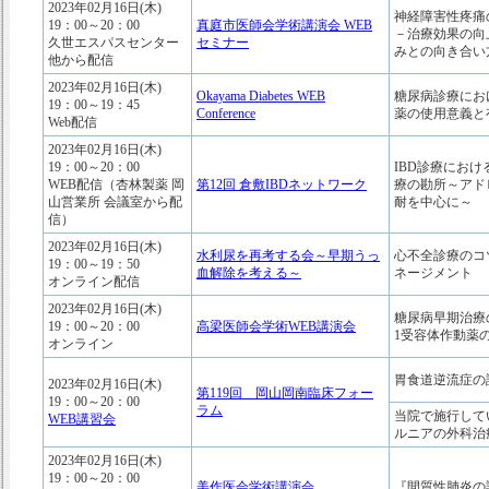
2023年02月16日(木)
神経障害性疼痛
19：00～20：00
真庭市医師会学術講演会 WEB
－治療効果の向
久世エスパスセンター
セミナー
みとの向き合い
他から配信
2023年02月16日(木)
Okayama Diabetes WEB
糖尿病診療におけ
19：00～19：45
Conference
薬の使用意義と
Web配信
2023年02月16日(木)
19：00～20：00
IBD診療におけ
WEB配信（杏林製薬 岡
第12回 倉敷IBDネットワーク
療の勘所～アド
山営業所 会議室から配
耐を中心に～
信）
2023年02月16日(木)
水利尿を再考する会～早期うっ
心不全診療のコ
19：00～19：50
血解除を考える～
ネージメント
オンライン配信
2023年02月16日(木)
糖尿病早期治療の
19：00～20：00
高梁医師会学術WEB講演会
1受容体作動薬
オンライン
胃食道逆流症の
2023年02月16日(木)
第119回 岡山岡南臨床フォー
19：00～20：00
ラム
当院で施行して
WEB講習会
ルニアの外科治
2023年02月16日(木)
19：00～20：00
美作医会学術講演会
『間質性肺炎の