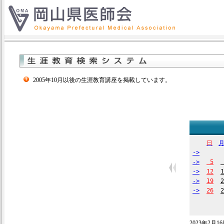
2005年10月以後の生涯教育講座を掲載しています。
日
->
->
5
->
12
1
->
19
2
->
26
2
2023年2