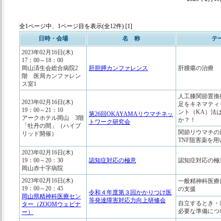
全1ページ中、1ページ目を表示(全12件) [1]
日時・会場
名 称
テ
2023年02月16日(木)
17：00～18：00
岡山済生会総合病院2
肝胆膵カンファレンス
肝腫瘍の治療
階 医局カンファレン
ス室1
人工膝関節置換
2023年02月16日(木)
足をキネマティ
19：00～21：10
ント（KA）法
第26回OKAYAMAリウマチネッ
アークホテル岡山 3階
か？！
トワーク研究会
「牡丹の間」（ハイブ
関節リウマチの
リッド開催）
TNF阻害薬を
2023年02月16日(木)
19：00～20：30
認知症対応の極意
認知症対応の極
岡山赤十字病院
2023年02月16日(木)
一般精神科医療
19：00～20：45
の支援
令和４年度第３回かかりつけ医
岡山県精神科医療セン
等発達障害対応力向上研修会
自立するとき・
ター（ZOOMウェビナ
必要な準備につ
ー）