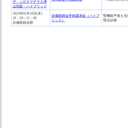
ザ・シロヤマテラス津
山別邸・ハイブリッド
2023年02月16日(木)
吉備医師会学術講演会（ハイブ
腎機能予後を見
19：20～21：00
リッド）
腎症診療
吉備医師会館