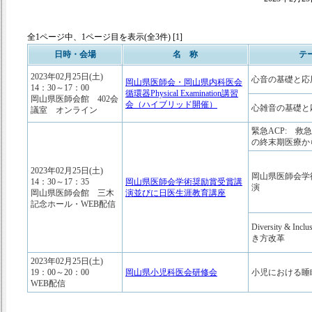
全1ページ中、1ページ目を表示(全3件) [1]
日時・会場
名 称
テ
2023年02月25日(土)
心音の基礎と応
岡山県医師会・岡山県内科医会
14：30～17：00
循環器Physical Examination講習
岡山県医師会館 402会
会（ハイブリッド開催）
心雑音の基礎と
議室 オンライン
緊急ACP: 救
の終末期医療か
2023年02月25日(土)
岡山県医師会学
14：30～17：35
岡山県医師会学術奨励賞受賞講
演
岡山県医師会館 三木
演並びに日医生涯教育講座
記念ホール・WEB配信
Diversity & I
き方改革
2023年02月25日(土)
19：00～20：00
岡山県小児科医会研修会
小児における睡
WEB配信