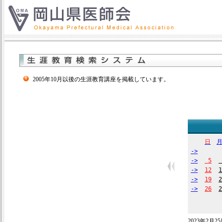
2005年10月以後の生涯教育講座を掲載しています。
日
->
->
5
->
12
1
->
19
2
->
26
2
2023年2