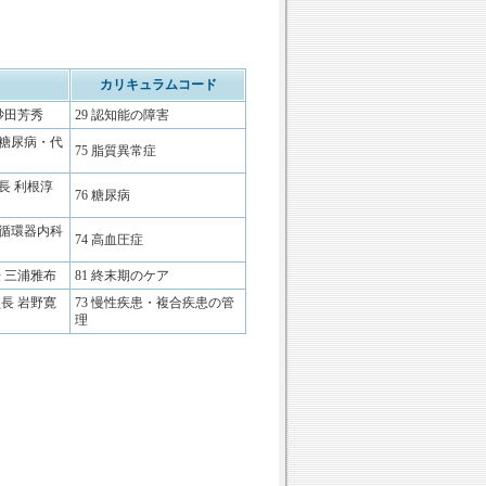
カリキュラムコード
砂田芳秀
29 認知能の障害
 糖尿病・代
75 脂質異常症
長 利根淳
76 糖尿病
 循環器内科
74 高血圧症
 三浦雅布
81 終末期のケア
長 岩野寛
73 慢性疾患・複合疾患の管
理