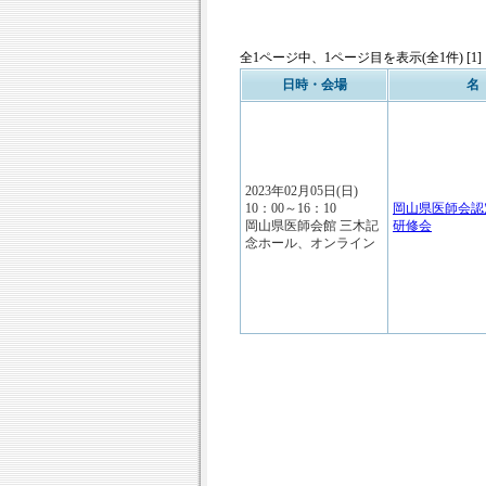
全1ページ中、1ページ目を表示(全1件) [1]
日時・会場
名
2023年02月05日(日)
10：00～16：10
岡山県医師会認
岡山県医師会館 三木記
研修会
念ホール、オンライン