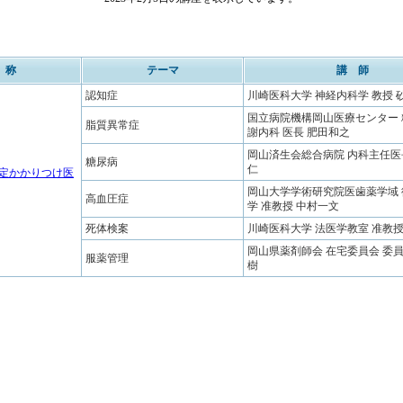
 称
テーマ
講 師
認知症
川崎医科大学 神経内科学 教授 
国立病院機構岡山医療センター
脂質異常症
謝内科 医長 肥田和之
岡山済生会総合病院 内科主任医
糖尿病
仁
定かかりつけ医
岡山大学学術研究院医歯薬学域
高血圧症
学 准教授 中村一文
死体検案
川崎医科大学 法医学教室 准教授
岡山県薬剤師会 在宅委員会 委員
服薬管理
樹