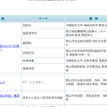
 称
テーマ
講 師
認知症
川崎医科大学 神経内科学 教授 
国立病院機構岡山医療センター
脂質異常症
謝内科 医長 肥田和之
岡山済生会総合病院 内科主任医
糖尿病
仁
定かかりつけ医
)
岡山大学学術研究院医歯薬学域
高血圧症
学 准教授 中村一文
死体検案
川崎医科大学 法医学教室 准教授
岡山県薬剤師会 在宅委員会 委員
服薬管理
樹
岡山済生会総合病院 内科、岡
ンス
CV ハンズオン
合病院 救急科 桃木律也、野崎
022年度 教育
岡山中央病院 消化器内科 医
基本から語る上部消化管内視鏡
章