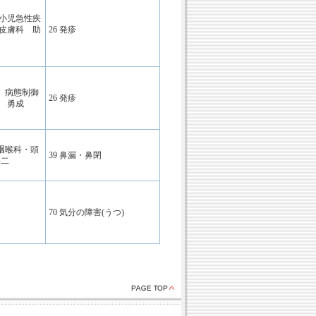
 小児急性疾
 皮膚科 助
26 発疹
 病態制御
26 発疹
 勇成
咽喉科・頭
39 鼻漏・鼻閉
修二
70 気分の障害(うつ)