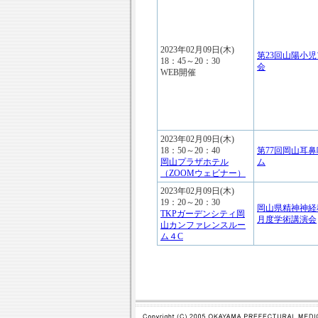
2023年02月09日(木)
第23回山陽小
18：45～20：30
会
WEB開催
2023年02月09日(木)
18：50～20：40
第77回岡山耳
岡山プラザホテル
ム
（ZOOMウェビナー）
2023年02月09日(木)
19：20～20：30
岡山県精神神経
TKPガーデンシティ岡
月度学術講演会
山カンファレンスルー
ム４C