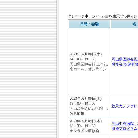
全1ページ中、1ページ目を表示(全6件) [1]
日時・会場
名
2023年02月09日(木)
14：00～19：30
岡山県医師会認
岡山県医師会館 三木記
研修会(映像研修
念ホール、オンライン
2023年02月09日(木)
18：00～19：00
救急カンファレ
岡山済生会総合病院 5
階東病棟
2023年02月09日(木)
岡山中央病院 2
18：30～19：30
研修プログラム
オンライン研修会