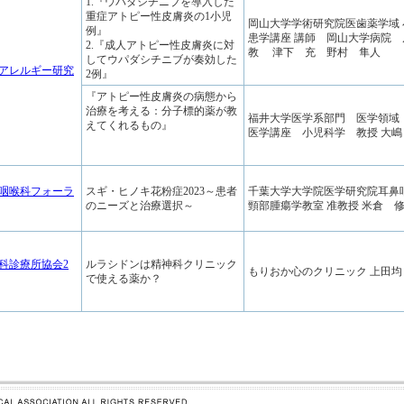
1.『ウパダシチニブを導入した
重症アトピー性皮膚炎の1小児
岡山大学学術研究院医歯薬学域
例』
患学講座 講師 岡山大学病院
2.『成人アトピー性皮膚炎に対
教 津下 充 野村 隼人
してウパダシチニブが奏効した
児アレルギー研究
2例』
『アトピー性皮膚炎の病態から
治療を考える：分子標的薬が教
福井大学医学系部門 医学領域
えてくれるもの』
医学講座 小児科学 教授 大嶋
鼻咽喉科フォーラ
スギ・ヒノキ花粉症2023～患者
千葉大学大学院医学研究院耳鼻
のニーズと治療選択～
頸部腫瘍学教室 准教授 米倉 
科診療所協会2
ルラシドンは精神科クリニック
もりおか心のクリニック 上田均
で使える薬か？