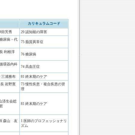
カリキュラムコード
砂田芳秀
29 認知能の障害
 糖尿病・代
75 脂質異常症
長 利根淳
76 糖尿病
 循環器内科
74 高血圧症
 三浦雅布
81 終末期のケア
長 岩野寛
73 慢性疾患・複合疾患の管
理
山済生会総
81 終末期のケア
哲
師 森山 友
1 医師のプロフェッショナリ
ズム