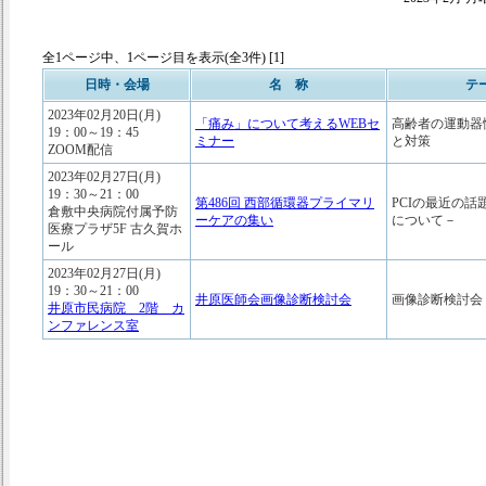
全1ページ中、1ページ目を表示(全3件) [1]
日時・会場
名 称
テ
2023年02月20日(月)
「痛み」について考えるWEBセ
高齢者の運動器
19：00～19：45
ミナー
と対策
ZOOM配信
2023年02月27日(月)
19：30～21：00
第486回 西部循環器プライマリ
PCIの最近の話題 
倉敷中央病院付属予防
ーケアの集い
について－
医療プラザ5F 古久賀ホ
ール
2023年02月27日(月)
19：30～21：00
井原医師会画像診断検討会
画像診断検討会
井原市民病院 2階 カ
ンファレンス室