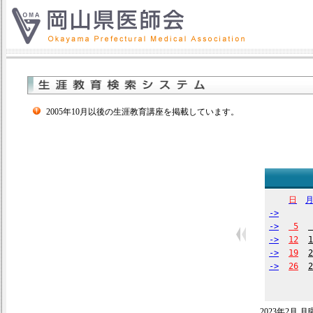
2005年10月以後の生涯教育講座を掲載しています。
日
->
->
5
->
12
1
->
19
2
->
26
2
2023年2月