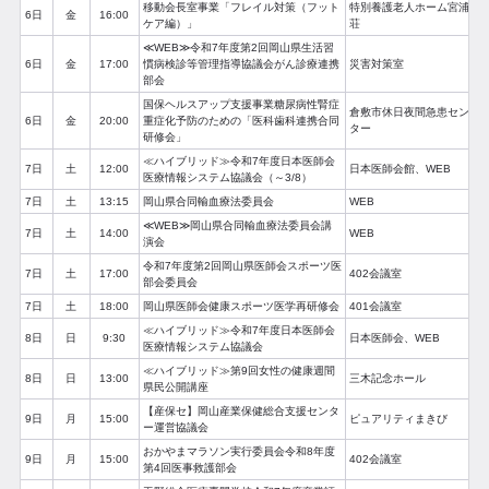
移動会長室事業「フレイル対策（フット
特別養護老人ホーム宮浦
6日
金
16:00
ケア編）」
荘
≪WEB≫令和7年度第2回岡山県生活習
6日
金
17:00
慣病検診等管理指導協議会がん診療連携
災害対策室
部会
国保ヘルスアップ支援事業糖尿病性腎症
倉敷市休日夜間急患セン
6日
金
20:00
重症化予防のための「医科歯科連携合同
ター
研修会」
≪ハイブリッド≫令和7年度日本医師会
7日
土
12:00
日本医師会館、WEB
医療情報システム協議会（～3/8）
7日
土
13:15
岡山県合同輸血療法委員会
WEB
≪WEB≫岡山県合同輸血療法委員会講
7日
土
14:00
WEB
演会
令和7年度第2回岡山県医師会スポーツ医
7日
土
17:00
402会議室
部会委員会
7日
土
18:00
岡山県医師会健康スポーツ医学再研修会
401会議室
≪ハイブリッド≫令和7年度日本医師会
8日
日
9:30
日本医師会、WEB
医療情報システム協議会
≪ハイブリッド≫第9回女性の健康週間
8日
日
13:00
三木記念ホール
県民公開講座
【産保セ】岡山産業保健総合支援センタ
9日
月
15:00
ピュアリティまきび
ー運営協議会
おかやまマラソン実行委員会令和8年度
9日
月
15:00
402会議室
第4回医事救護部会