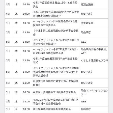
令和7年度医療秘書養成に関する運営委
4日
水
16:30
特別会議室
員会
令和7年度第2回新興感染症に対する医療
4日
水
19:00
401会議室
提供体制調整検討協議会
≪ハイブリッド≫日本医師会第4回救急
5日
木
13:00
災害対策室
災害医療対策委員会
【中止】岡山県教職員健康診断審査委員
5日
木
13:30
岡山県庁
会
≪ハイブリッド≫令和7年度第2回岡山県
5日
木
13:30
WEB
訪問看護推進協議会
≪ハイブリッド≫令和7年度第2回高梁・
岡山県高梁地域事務所、
5日
木
13:30
新見地域医療構想調整会議
WEB
令和7年度倉敷看護専門学校卒業証書授
5日
木
13:30
くらしき健康福祉プラザ
与式
≪ハイブリッド≫令和7年度第2回勤務医
5日
木
14:00
等環境整備事業関係者会議並びに女性医
502会議室
師等支援会議
新規指定医療機関に対する適正保険診療
5日
木
14:00
402会議室
研修会
岡山コンベンションセン
5日
木
14:00
産業医・労働衛生管理従事者交流集会
ター
≪WEB≫令和7年度糖尿病性腎症重症化
5日
木
18:00
WEB
予防市町村担当医報告会
6日
金
13:30
岡山県教職員健康診断審査委員会
岡山県庁