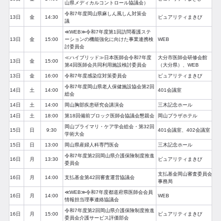
山県メディカルコントロール協議会）
令和7年度岡山県麻しん風しん対策会
13日
金
14:30
ピュアリティまきび
議
≪WEB≫令和7年度第1回訪問看護ステ
13日
金
15:00
ーションの機能強化に向けた事業連携検
WEB
討委員会
≪ハイブリッド≫日本医師会令和7年度
大分市医師会研修会館
13日
金
15:00
第4回医師会共同利用施設検討委員会
（大分県）、WEB
13日
金
16:00
令和7年度感染症対策委員会
ピュアリティまきび
令和7年度岡山県老人保健施設協会第2回
14日
土
14:00
401会議室
総会
14日
土
14:00
岡山胸部疾患研究会講演会
三木記念ホール
14日
土
18:00
第18回備前ブロック医師会協議会懇親会
岡山プラザホテル
岡山プライマリ・ケア学会総会・第32回
15日
日
9:30
401会議室、402会議室
学術大会
15日
日
13:00
岡山県産婦人科専門医会
三木記念ホール
令和7年度第2回岡山県介護保険制度推進
16日
月
13:30
ピュアリティまきび
委員会
支払基金岡山審査委員会
16日
月
14:00
支払基金第42回審査運営協議会
事務局
≪WEB≫令和7年度都道府県医師会会員
16日
月
14:00
WEB
情報担当理事連絡協議会
令和7年度第2回岡山県介護保険制度推進
16日
月
15:00
ピュアリティまきび
委員会介護サービス評価部会