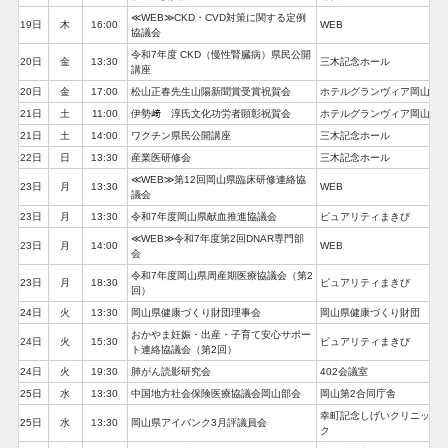
≪WEB≫CKD・CVD対策に関する定例
19日
木
16:00
WEB
協議会
令和7年度 CKD（慢性腎臓病）県民公開
20日
金
13:30
三木記念ホール
講座
20日
金
17:00
松山正春先生山陽新聞賞受賞祝賀会
ホテルグランヴィア岡山
21日
土
11:00
伊勢﨑 淳氏文化功労者顕彰祝賀会
ホテルグランヴィア岡山
21日
土
14:00
ワクチン県民公開講座
三木記念ホール
22日
日
13:30
産業医研修会
三木記念ホール
≪WEB≫第12回岡山県臨床研修連絡協
23日
月
13:30
WEB
議会
23日
月
13:30
令和7年度岡山県献血推進協議会
ピュアリティまきび
≪WEB≫令和7年度第2回DNAR専門部
23日
月
14:00
WEB
会
令和7年度岡山県周産期医療協議会（第2
23日
月
18:30
ピュアリティまきび
回）
24日
火
13:30
岡山県健康づくり財団理事会
岡山県健康づくり財団
おかやま妊娠・出産・子育て安心サポー
24日
火
15:30
ピュアリティまきび
ト連絡協議会（第2回）
24日
火
19:30
肺がん読影研究会
402会議室
25日
水
13:30
中国地方社会保険医療協議会岡山部会
岡山第2合同庁舎
幸町記念しげいクリニッ
25日
水
13:30
岡山県アイバンク3月評議員会
ク