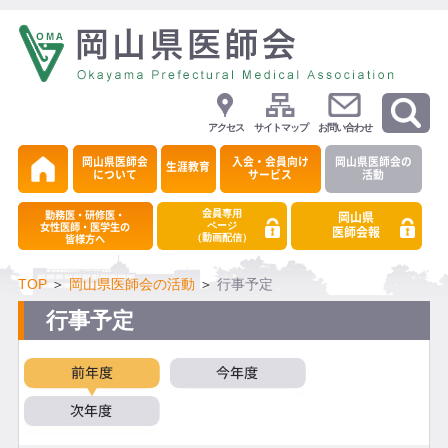
アクセス
サイトマップ
お問い合わせ
岡山県医師会
入会・会員向け
岡山県医師会の
生涯教育
について
サービス
活動
会員専用
勤務医・研修医・
岡山県
ページ
女性医師・医学生の
医師会報
（動画配信）
皆様方へ
TOP
＞
岡山県医師会の活動
＞
行事予定
行事予定