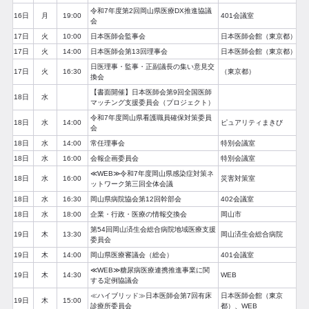
令和7年度第2回岡山県医療DX推進協議
16日
月
19:00
401会議室
会
17日
火
10:00
日本医師会監事会
日本医師会館（東京都）
17日
火
14:00
日本医師会第13回理事会
日本医師会館（東京都）
日医理事・監事・正副議長の集い意見交
17日
火
16:30
（東京都）
換会
【書面開催】日本医師会第9回全国医師
18日
水
マッチング支援委員会（プロジェクト）
令和7年度岡山県看護職員確保対策委員
18日
水
14:00
ピュアリティまきび
会
18日
水
14:00
常任理事会
特別会議室
18日
水
16:00
会報企画委員会
特別会議室
≪WEB≫令和7年度岡山県感染症対策ネ
18日
水
16:00
災害対策室
ットワーク第三回全体会議
18日
水
16:30
岡山県病院協会第12回幹部会
402会議室
18日
水
18:00
企業・行政・医療の情報交換会
岡山市
第54回岡山済生会総合病院地域医療支援
19日
木
13:30
岡山済生会総合病院
委員会
19日
木
14:00
岡山県医療審議会（総会）
401会議室
≪WEB≫糖尿病医療連携推進事業に関
19日
木
14:30
WEB
する定例協議会
≪ハイブリッド≫日本医師会第7回有床
日本医師会館（東京
19日
木
15:00
診療所委員会
都）、WEB