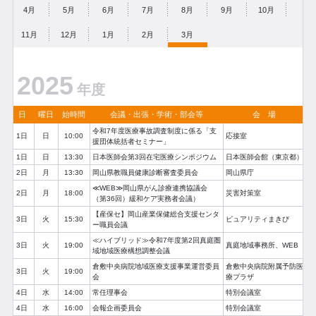
4月
5月
6月
7月
8月
9月
10月
11月
12月
1月
2月
3月
2025
年度
日
曜日
始時間
会議・出張・学術・部会等
会 場
令和7年度医療事故調査制度に係る「支
1日
日
10:00
応接室
援団体統括者セミナー」
1日
日
13:30
日本医師会第3回在宅医療シンポジウム
日本医師会館（東京都）
2日
月
13:30
岡山県教職員健康診断審査委員会
岡山県庁
≪WEB≫岡山県がん診療連携協議会
2日
月
18:00
災害対策室
（第36回）緩和ケア実務者会議）
【産保セ】岡山産業保健総合支援センタ
3日
火
15:30
ピュアリティまきび
ー職員会議
≪ハイブリッド≫令和7年度第2回真庭圏
3日
火
19:00
真庭地域事務所、WEB
域地域医療構想調整会議
倉敷中央病院地域医療支援事業運営委員
倉敷中央病院附属予防医
3日
火
19:00
会
療プラザ
4日
水
14:00
常任理事会
特別会議室
4日
水
16:00
会報企画委員会
特別会議室