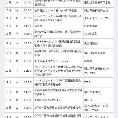
玉野総合医療専門学校令和7年度卒業証
10日
火
10:00
玉野総合医療専門学校
書授与式
10日
火
20:00
歯科往診サポートセンター評価会議
岡山県歯科医師会館
≪ハイブリッド≫令和7年度 岡山県社会
11日
水
13:30
きらめきプラザ、WEB
福祉協議会第5回理事会
11日
水
14:00
理事会
特別会議室
令和7年度岡山県医師会・岡山労働局連
11日
水
16:30
401会議室
絡会議
≪WEB≫かかりつけ医機能報告制度説
12日
木
13:00
災害対策室
明会（日本医師会主催）
令和7年度・第5回岡山少年院視察委員会
12日
木
13:30
岡山少年院会議室
会議
12日
木
13:30
新規開業オリエンテーション
応接室
≪ハイブリッド≫一般社団法人岡山県訪
岡山県看護研修センタ
12日
木
13:30
問看護ステーション連絡協議会令和7年
ー、WEB
度第7回理事会
≪ハイブリッド≫令和7年度看護職員人
12日
木
13:30
WEB
材交流事業成果報告会
岡山中央病院第88回地域医療支援病院運
12日
木
14:00
岡山中央病院
営委員会
12日
木
18:30
岡山県知事との懇談会
岡山市
日本医師会館（東京
13日
金
10:00
令和7年度臨床検査精度管理調査報告会
都）、WEB
令和7年度救急搬送体制連絡協議会（岡
13日
金
14:00
ピュアリティまきび