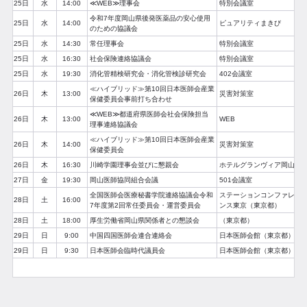
25日
水
14:00
≪WEB≫理事会
特別会議室
令和7年度岡山県後発医薬品の安心使用
25日
水
14:00
ピュアリティまきび
のための協議会
25日
水
14:30
常任理事会
特別会議室
25日
水
16:30
社会保険連絡協議会
特別会議室
25日
水
19:30
消化管精検研究会・消化管検診研究会
402会議室
≪ハイブリッド≫第10回日本医師会産業
26日
木
13:00
災害対策室
保健委員会事前打ち合わせ
≪WEB≫都道府県医師会社会保険担当
26日
木
13:00
WEB
理事連絡協議会
≪ハイブリッド≫第10回日本医師会産業
26日
木
14:00
災害対策室
保健委員会
26日
木
16:30
川崎学園理事会並びに懇親会
ホテルグランヴィア岡山
27日
金
19:30
岡山医師協同組合会議
501会議室
全国医師会医療秘書学院連絡協議会令和
ステーションコンファレ
28日
土
16:00
7年度第2回常任委員会・運営委員会
ンス東京（東京都）
28日
土
18:00
厚生労働省岡山県関係者との懇談会
（東京都）
29日
日
9:00
中国四国医師会連合連絡会
日本医師会館（東京都）
29日
日
9:30
日本医師会臨時代議員会
日本医師会館（東京都）