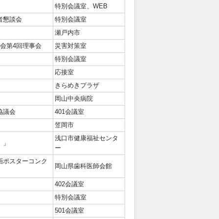
特別会議室、WEB
者懇談会
特別会議室
瀬戸内市
会第4回理事会
災害対策室
特別会議室
応接室
きらめきプラザ
岡山中央病院
協議会
401会議室
笠岡市
浅口市健康福祉センタ
）」
ー
画ポスターコンク
岡山県歯科医師会館
402会議室
特別会議室
501会議室