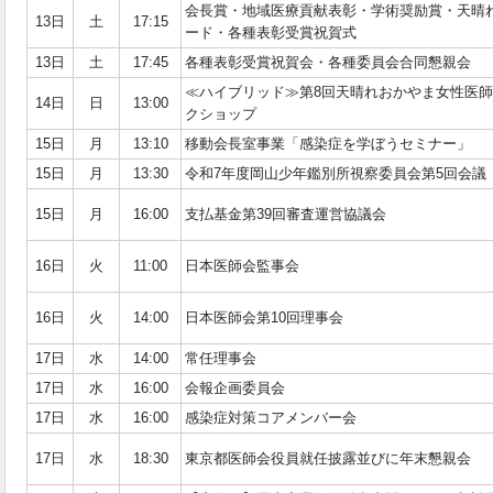
会長賞・地域医療貢献表彰・学術奨励賞・天晴
13日
土
17:15
ード・各種表彰受賞祝賀式
13日
土
17:45
各種表彰受賞祝賀会・各種委員会合同懇親会
≪ハイブリッド≫第8回天晴れおかやま女性医
14日
日
13:00
クショップ
15日
月
13:10
移動会長室事業「感染症を学ぼうセミナー」
15日
月
13:30
令和7年度岡山少年鑑別所視察委員会第5回会議
15日
月
16:00
支払基金第39回審査運営協議会
16日
火
11:00
日本医師会監事会
16日
火
14:00
日本医師会第10回理事会
17日
水
14:00
常任理事会
17日
水
16:00
会報企画委員会
17日
水
16:00
感染症対策コアメンバー会
17日
水
18:30
東京都医師会役員就任披露並びに年末懇親会