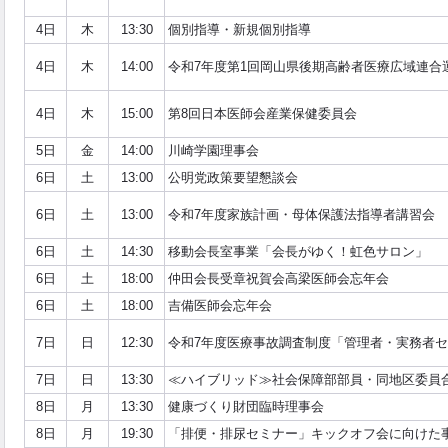
4日
木
13:30
個別指導・新規個別指導
4日
木
14:00
令和7年度第1回岡山県後期高齢者医療広域連合
4日
木
15:00
第8回日本医師会産業保健委員会
5日
金
14:00
川崎学園理事会
6日
土
13:00
公明党政策要望懇談会
6日
土
13:00
令和7年度家族計画・母体保護法指導者講習会
6日
土
14:30
移動会長室事業「会長がゆく！虹色サロン」
6日
土
18:00
仲田会長受章祝賀会高梁医師会忘年会
6日
土
18:00
吉備医師会忘年会
7日
日
12:30
令和7年度医療事故調査制度「管理者・実務者
7日
日
13:30
≪ハイブリッド≫社会保障部部員・同地区委員
8日
月
13:30
健康づくり財団臨時理事会
8日
月
19:30
「排便・排尿セミナー」キックオフ会に向けた