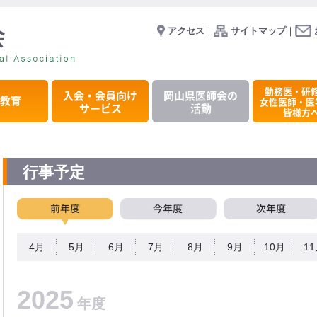
アクセス
｜
サイトマップ
｜
勤務医・研
入会・会員向け
岡山県医師会の
教育
女性医師・医
サービス
活動
皆様方
行事予定
4月
5月
6月
7月
8月
9月
10月
1
2025
年度