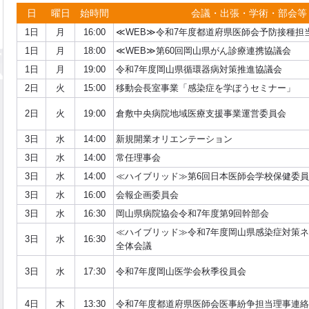
日
曜日
始時間
会議・出張・学術・部会等
1日
月
16:00
≪WEB≫令和7年度都道府県医師会予防接種担
1日
月
18:00
≪WEB≫第60回岡山県がん診療連携協議会
1日
月
19:00
令和7年度岡山県循環器病対策推進協議会
2日
火
15:00
移動会長室事業「感染症を学ぼうセミナー」
2日
火
19:00
倉敷中央病院地域医療支援事業運営委員会
3日
水
14:00
新規開業オリエンテーション
3日
水
14:00
常任理事会
3日
水
14:00
≪ハイブリッド≫第6回日本医師会学校保健委
3日
水
16:00
会報企画委員会
3日
水
16:30
岡山県病院協会令和7年度第9回幹部会
≪ハイブリッド≫令和7年度岡山県感染症対策ネ
3日
水
16:30
全体会議
3日
水
17:30
令和7年度岡山医学会秋季役員会
4日
木
13:30
令和7年度都道府県医師会医事紛争担当理事連