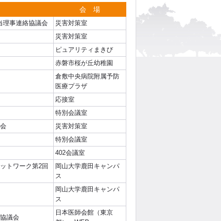
会 場
当理事連絡協議会
災害対策室
災害対策室
ピュアリティまきび
赤磐市桜が丘幼稚園
倉敷中央病院附属予防
医療プラザ
応接室
特別会議室
員会
災害対策室
特別会議室
402会議室
ットワーク第2回
岡山大学鹿田キャンパ
ス
岡山大学鹿田キャンパ
ス
日本医師会館（東京
絡協議会