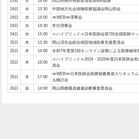
23日
火
14:00
岡山刑務所視察委員会第6回会議
24日
水
13:30
中国地方社会保険医療協議会岡山部会
24日
水
14:00
≪WEB≫理事会
24日
水
14:30
常任理事会
24日
水
15:00
≪ハイブリッド≫日本医師会第7回全国医師マ
25日
木
13:30
岡山済生会総合病院地域医療支援委員会
25日
木
14:00
令和7年度第1回オンライン診療による医療確保
≪ハイブリッド≫2024・2025年度日本医師会
25日
木
15:00
員会
≪WEB≫日本医師会医療秘書養成カリキュラ
25日
木
17:00
る検討会
26日
金
14:00
岡山県教職員健康診断審査委員会