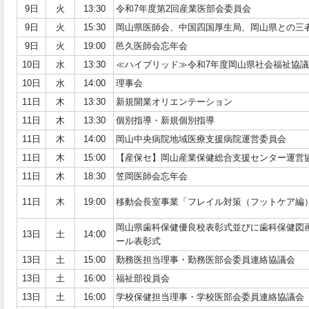
9日
火
13:30
令和7年度第2回産業医部会委員会
9日
火
15:30
岡山県医師会、中国四国厚生局、岡山県との三
9日
火
19:00
邑久医師会忘年会
10日
水
13:30
≪ハイブリッド≫令和7年度岡山県社会福祉協議
10日
水
14:00
理事会
11日
木
13:30
新規開業オリエンテーション
11日
木
13:30
個別指導・新規個別指導
11日
木
14:00
岡山中央病院地域医療支援病院運営委員会
11日
木
15:00
【産保セ】岡山産業保健総合支援センター運営
11日
木
18:30
笠岡医師会忘年会
11日
木
19:00
移動会長室事業「フレイル対策（フットケア編
岡山県歯科保健優良校表彰式並びに歯科保健図
13日
土
14:00
ール表彰式
13日
土
15:00
勤務医担当理事・勤務医部会委員連絡協議会
13日
土
16:00
福祉部役員会
13日
土
16:00
学校保健担当理事・学校医部会委員連絡協議会