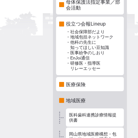
母体保護法指定事業／部
会活動
役立つ会報Lineup
・社会保障部だより
・地域包括ネットワーク
・他科の先生に
知ってほしい豆知識
・医事紛争のしおり
・EnJoi通信
・研修医・指導医
リレーエッセー
医療保険
地域医療
医科歯科連携診療情報提
供書
岡山県地域医療構想・包