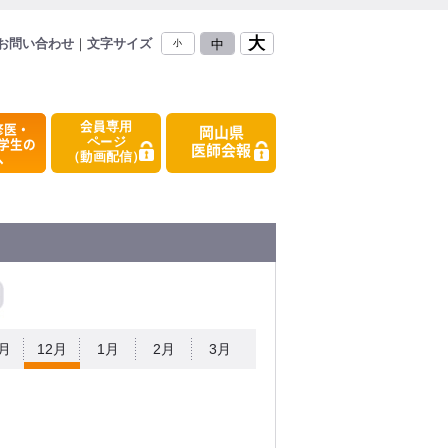
大
お問い合わせ
｜
文字サイズ
中
小
会員専用
修医・
岡山県
ページ
学生の
医師会報
（動画配信）
へ
1月
12月
1月
2月
3月