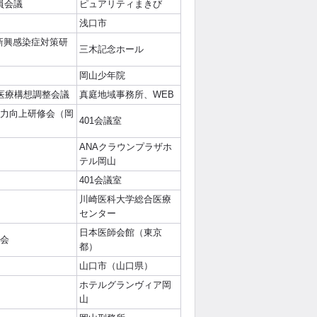
員会議
ピュアリティまきび
浅口市
る新興感染症対策研
三木記念ホール
岡山少年院
医療構想調整会議
真庭地域事務所、WEB
応力向上研修会（岡
401会議室
ANAクラウンプラザホ
テル岡山
401会議室
川崎医科大学総合医療
センター
日本医師会館（東京
大会
都）
山口市（山口県）
ホテルグランヴィア岡
山