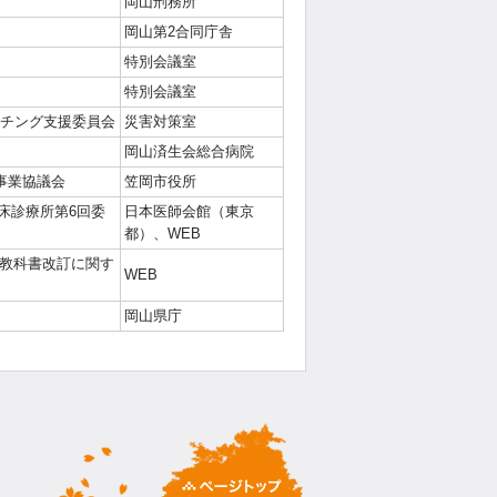
岡山刑務所
岡山第2合同庁舎
特別会議室
特別会議室
ッチング支援委員会
災害対策室
岡山済生会総合病院
事業協議会
笠岡市役所
有床診療所第6回委
日本医師会館（東京
都）、WEB
ム教科書改訂に関す
WEB
岡山県庁