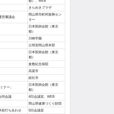
都）、WEB
きらめきプラザ
岡山県市町村振興セン
運営審議会
ター
日本医師会館（東京
都）
川崎学園
公明党岡山県本部
日本医師会館（東京
都）
倉敷紀念病院
高梁市
総社市
日本医師会館（東京
セミナー」
都）
合同会議
401会議室、WEB
岡山県健康づくり財団
事前打ち合わせ
501会議室