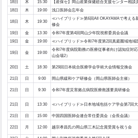
18日
木
15:30
【産保セ】岡山産業保健総合支援センター相談
18日
木
19:00
浅口医師会忘年会
≪ハイブリッド≫第6回All OKAYAMAで考え
18日
木
19:30
修会
19日
金
13:30
令和7年度第4回岡山少年院視察委員会会議
19日
金
19:00
≪ハイブリッド≫令和7年度第2回真庭圏域地域
令和7年度病院勤務の医療従事者向け認知症対
19日
金
19:00
山会場2）
20日
土
18:30
第29回日本統合医療学会学術大会情報交換会
21日
日
9:00
岡山県緩和ケア研修会（岡山県医師会主催）
21日
日
9:30
令和7年度災害拠点病院医療救護要員研修会
21日
日
13:30
≪ハイブリッド≫日本地域包括ケア学会第7回
21日
日
15:00
中国四国医師会連合常任委員会（会長会議）
22日
月
12:00
越宗孝昌氏の岡山県三木記念賞受賞を祝う会