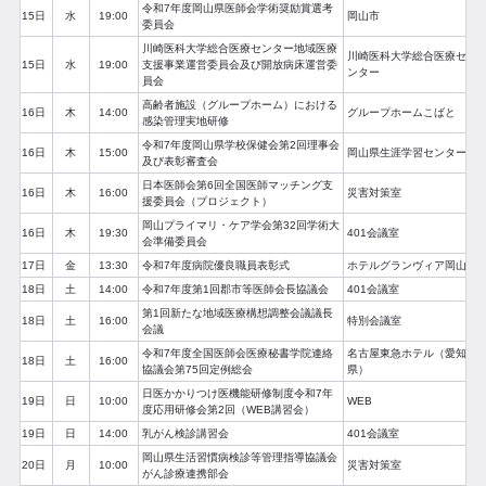
令和7年度岡山県医師会学術奨励賞選考
15日
水
19:00
岡山市
委員会
川崎医科大学総合医療センター地域医療
川崎医科大学総合医療セ
15日
水
19:00
支援事業運営委員会及び開放病床運営委
ンター
員会
高齢者施設（グループホーム）における
16日
木
14:00
グループホームこばと
感染管理実地研修
令和7年度岡山県学校保健会第2回理事会
16日
木
15:00
岡山県生涯学習センター
及び表彰審査会
日本医師会第6回全国医師マッチング支
16日
木
16:00
災害対策室
援委員会（プロジェクト）
岡山プライマリ・ケア学会第32回学術大
16日
木
19:30
401会議室
会準備委員会
17日
金
13:30
令和7年度病院優良職員表彰式
ホテルグランヴィア岡山
18日
土
14:00
令和7年度第1回郡市等医師会長協議会
401会議室
第1回新たな地域医療構想調整会議議長
18日
土
16:00
特別会議室
会議
令和7年度全国医師会医療秘書学院連絡
名古屋東急ホテル（愛知
18日
土
16:00
協議会第75回定例総会
県）
日医かかりつけ医機能研修制度令和7年
19日
日
10:00
WEB
度応用研修会第2回（WEB講習会）
19日
日
14:00
乳がん検診講習会
401会議室
岡山県生活習慣病検診等管理指導協議会
20日
月
10:00
災害対策室
がん診療連携部会