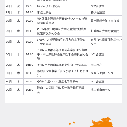
28日
火
19:30
肺がん読影研究会
402会議室
29日
水
14:00
常任理事会
特別会議室
第4回日本医師会医療情報システム協議
29日
水
16:00
日本医師会館（東京都）
会運営委員会
2025年度川崎医科大学附属病院地域医
29日
水
19:00
川崎医科大学附属病院
療連携を深める会
かかりつけ医認知症対応力向上研修会
倉敷市休日夜間急患セン
29日
水
19:00
（倉敷会場）
ター
令和7年度郡市等医師会産業保健担当理
30日
木
14:00
事・岡山県医師会産業医部会委員合同会
401会議室
議
30日
木
15:00
令和7年度岡山県保健衛生功労者表彰式
岡山県庁
移動会長室事業「会長がゆく！虹色サロ
30日
木
18:00
笠岡市保健センター
ン」
30日
木
19:00
令和7年度COPD重症化予防研修
401会議室
津山中央病院「第9回連携登録医懇親
30日
木
19:00
津山鶴山ホテル
会」