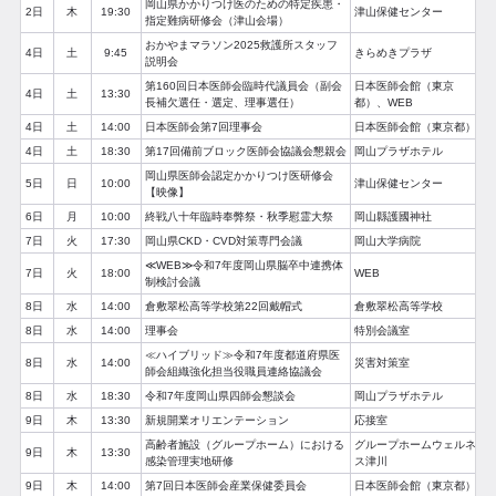
岡山県かかりつけ医のための特定疾患・
2日
木
19:30
津山保健センター
指定難病研修会（津山会場）
おかやまマラソン2025救護所スタッフ
4日
土
9:45
きらめきプラザ
説明会
第160回日本医師会臨時代議員会（副会
日本医師会館（東京
4日
土
13:30
長補欠選任・選定、理事選任）
都）、WEB
4日
土
14:00
日本医師会第7回理事会
日本医師会館（東京都）
4日
土
18:30
第17回備前ブロック医師会協議会懇親会
岡山プラザホテル
岡山県医師会認定かかりつけ医研修会
5日
日
10:00
津山保健センター
【映像】
6日
月
10:00
終戦八十年臨時奉弊祭・秋季慰霊大祭
岡山縣護國神社
7日
火
17:30
岡山県CKD・CVD対策専門会議
岡山大学病院
≪WEB≫令和7年度岡山県脳卒中連携体
7日
火
18:00
WEB
制検討会議
8日
水
14:00
倉敷翠松高等学校第22回戴帽式
倉敷翠松高等学校
8日
水
14:00
理事会
特別会議室
≪ハイブリッド≫令和7年度都道府県医
8日
水
14:00
災害対策室
師会組織強化担当役職員連絡協議会
8日
水
18:30
令和7年度岡山県四師会懇談会
岡山プラザホテル
9日
木
13:30
新規開業オリエンテーション
応接室
高齢者施設（グループホーム）における
グループホームウェルネ
9日
木
13:30
感染管理実地研修
ス津川
9日
木
14:00
第7回日本医師会産業保健委員会
日本医師会館（東京都）