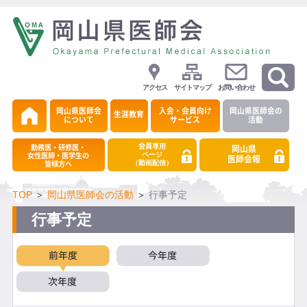
アクセス
サイトマップ
お問い合わせ
岡山県医師会
入会・会員向け
岡山県医師会の
生涯教育
について
サービス
活動
会員専用
勤務医・研修医・
岡山県
ページ
女性医師・医学生の
医師会報
（動画配信）
皆様方へ
TOP
＞
岡山県医師会の活動
＞
行事予定
行事予定