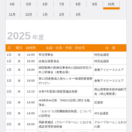
4月
5月
6月
7月
8月
9月
10月
11月
12月
1月
2月
3月
2025
年度
日
曜日
始時間
会議・出張・学術・部会等
会 場
1日
水
14:00
常任理事会
特別会議室
1日
水
16:00
会報企画委員会
特別会議室
病院勤務の医療従事者向け認知症対応力
1日
水
19:00
倉敷アイビースクエア
向上研修会（倉敷会場）
第11回倉敷成人病センター地域医療連携
1日
水
19:00
倉敷アイビースクエア
のつどい
岡山県警察本部伊福町庁
2日
木
13:15
令和7年度第1期留置施設視察
舎（津山警察署）
≪WEB≫日医「SNSの活用に関する勉
2日
木
14:00
応接室
強会」
「かかりつけ医機能報告制度」について
2日
木
14:00
401会議室
の説明会
高齢者施設（グループホーム）における
グループホームこもれび
2日
木
18:00
感染管理実地研修
の家