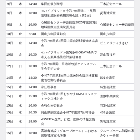
9日
木
14:30
集団的個別指導
三木記念ホール
≪ハイブリッド≫令和7年度津山・英田
9日
木
18:00
災害対策室
圏域地域医療構想調整会議（第2回）
心臓病センター榊原病院2025年度第3回
9日
木
19:00
心臓病センター榊原病院
地域医療支援病院委員会
10日
金
9:30
岡山少年院運動会
岡山少年院
令和7年度第2回岡山県自殺対策連絡協議
10日
金
14:30
ピュアリティまきび
会
≪ハイブリッド≫第5回All OKAYAMAで
10日
金
19:30
津山市役所
考える新興感染症対策研修会
令和7年度岡山県地域包括ケアシステム
12日
日
10:00
三木記念ホール
学会学術大会
令和7年度第2回岡山県医師会臨床検査精
14日
火
14:30
501会議室
度管理実行委員会
15日
水
14:00
常任理事会
特別会議室
令和7年度第2回おかやまDMATロジステ
15日
水
15:00
倉敷中央病院
ィックス検討会
15日
水
16:00
会報企画委員会
特別会議室
15日
水
16:30
岡山県病院協会令和7年度第7回幹部会
402会議室
≪WEB≫企業、行政、医療の情報交換
15日
水
18:00
災害対策室
会
高齢者施設（グループホーム）における
グループホーム和楽の家
15日
水
18:00
感染管理実地研修
みやす一番館