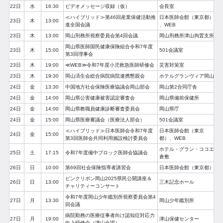
22日
水
16:30
ビデオメッセージ収録（仮）
会長室
≪ハイブリッド≫第46回産業保健活動推
日本医師会館（東京都）
23日
木
13:00
進全国会議
、WEB
23日
木
13:00
岡山刑務所視察委員会第4回会議
岡山刑務所津山拘置支所
岡山県医師国民健康保険組合令和7年度
23日
木
15:00
501会議室
第3回理事会
23日
木
19:00
≪WEB≫令和7年度小児救急医師研修会
災害対策室
23日
木
19:30
岡山済生会総合病院病院連携懇親会
ホテルグランヴィア岡山
24日
金
13:30
中国地方社会保険医療協議会岡山部会
岡山第2合同庁舎
24日
金
14:00
岡山県公害健康被害認定審査会
岡山県備前保健所
24日
金
14:00
岡山県教職員健康診断審査委員会
岡山県庁
24日
金
15:00
岡山県医療審議会（医療法人部会）
501会議室
≪ハイブリッド≫日本医師会令和7年度
日本医師会館（東京
24日
金
15:00
第3回医師会共同利用施設検討委員会
都）、WEB
ホテル・グラン・ココエ
25日
土
17:15
令和7年度備中ブロック医師会協議会
倉敷
26日
日
10:00
第69回社会保険指導者講習会
日本医師会館（東京都）
ピンクリボン岡山2025県民公開講座＆
26日
日
13:00
三木記念ホール
チャリティーコンサート
令和7年度岡山少年鑑別所視察委員会第4
27日
月
13:30
岡山少年鑑別所
回会議
病院勤務の医療従事者向け認知症対応力
27日
月
19:00
津山保健センター
向上研修会（津山会場）