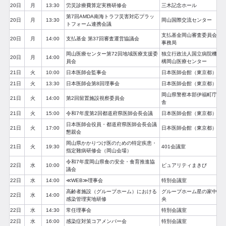
20日
月
13:30
労災診療費算定実務研修会
三木記念ホール
第7回AMDA南海トラフ災害対応プラッ
20日
月
13:30
岡山国際交流センター
トフォーム連携会議
支払基金岡山審査委員会
20日
月
14:00
支払基金 第37回審査運営協議会
事務局
岡山医療センター第72回地域医療支援委
独立行政法人国立病院機
20日
月
14:00
員会
構岡山医療センター
21日
火
10:00
日本医師会監事会
日本医師会館（東京都）
21日
火
13:30
日本医師会第8回理事会
日本医師会館（東京都）
岡山県警察本部伊福町庁
21日
火
14:00
第2回留置施設視察委員会
舎
21日
火
15:00
令和7年度第2回都道府県医師会長会議
日本医師会館（東京都）
日本医師会役員・都道府県医師会長会議
21日
火
17:00
日本医師会館（東京都）
懇親会
岡山県かかりつけ医のための特定疾患・
21日
火
19:30
401会議室
指定難病研修会（岡山会場）
令和7年度岡山県食の安全・食育推進協
22日
水
10:00
ピュアリティまきび
議会
22日
水
14:00
≪WEB≫理事会
特別会議室
高齢者施設（グループホーム）における
グループホーム星の家中
22日
水
14:00
感染管理実地研修
央
22日
水
14:30
常任理事会
特別会議室
22日
水
16:00
感染症対策コアメンバー会
特別会議室