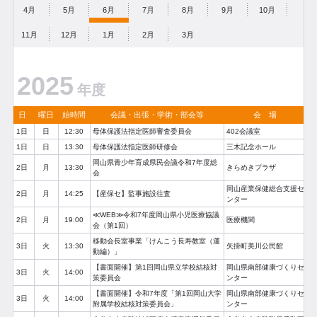
4月
5月
6月
7月
8月
9月
10月
11月
12月
1月
2月
3月
2025
年度
日
曜日
始時間
会議・出張・学術・部会等
会 場
1日
日
12:30
母体保護法指定医師審査委員会
402会議室
1日
日
13:30
母体保護法指定医師研修会
三木記念ホール
岡山県青少年育成県民会議令和7年度総
2日
月
13:30
きらめきプラザ
会
岡山産業保健総合支援セ
2日
月
14:25
【産保セ】監事施設往査
ンター
≪WEB≫令和7年度岡山県小児医療協議
2日
月
19:00
医療機関
会（第1回）
移動会長室事業「けんこう長寿教室（運
3日
火
13:30
矢掛町美川公民館
動編）」
【書面開催】第1回岡山県立学校結核対
岡山県南部健康づくりセ
3日
火
14:00
策委員会
ンター
【書面開催】令和7年度「第1回岡山大学
岡山県南部健康づくりセ
3日
火
14:00
附属学校結核対策委員会」
ンター