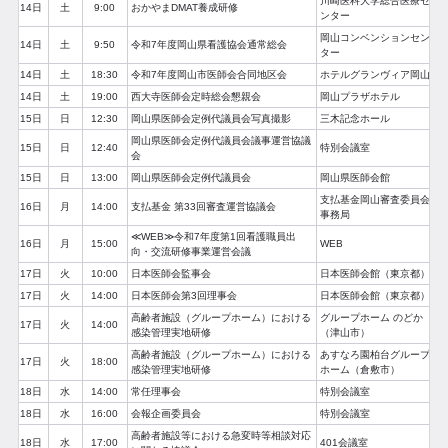
川崎医科大学総合医療セ
14日
土
9:00
おかやまDMAT養成研修
ンター
岡山コンベンションセン
14日
土
9:50
令和7年度岡山県看護協会通常総会
ター
14日
土
18:30
令和7年度岡山市医師会合同地区会
ホテルグランヴィア岡山
14日
土
19:00
西大寺医師会定時総会懇親会
岡山プラザホテル
15日
日
12:30
岡山県医師会定例代議員会写真撮影
三木記念ホール
岡山県医師会定例代議員会議事運営協議
15日
日
12:40
特別会議室
会
15日
日
13:00
岡山県医師会定例代議員会
岡山県医師会館
支払基金岡山審査委員会
16日
月
14:00
支払基金 第33回審査運営協議会
事務局
≪WEB≫令和7年度第1回看護職員出
16日
月
15:00
WEB
向・交流研修事業運営会議
17日
火
10:00
日本医師会監事会
日本医師会館（東京都）
17日
火
14:00
日本医師会第3回理事会
日本医師会館（東京都）
高齢者施設（グループホーム）における
グループホーム のどか
17日
火
14:00
感染管理実地研修
（津山市）
高齢者施設（グループホーム）における
あすなろ園柏台グループ
17日
火
18:00
感染管理実地研修
ホーム（倉敷市）
18日
水
14:00
常任理事会
特別会議室
18日
水
16:00
会報企画委員会
特別会議室
高齢者施設等における急変時等相談対応
18日
水
17:00
401会議室