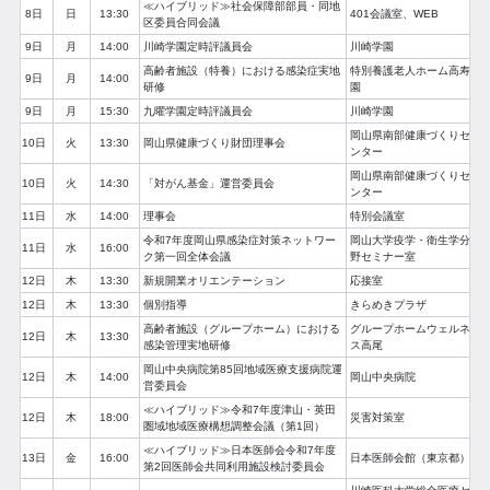
≪ハイブリッド≫社会保障部部員・同地
8日
日
13:30
401会議室、WEB
区委員合同会議
9日
月
14:00
川崎学園定時評議員会
川崎学園
高齢者施設（特養）における感染症実地
特別養護老人ホーム高寿
9日
月
14:00
研修
園
9日
月
15:30
九曜学園定時評議員会
川崎学園
岡山県南部健康づくりセ
10日
火
13:30
岡山県健康づくり財団理事会
ンター
岡山県南部健康づくりセ
10日
火
14:30
「対がん基金」運営委員会
ンター
11日
水
14:00
理事会
特別会議室
令和7年度岡山県感染症対策ネットワー
岡山大学疫学・衛生学分
11日
水
16:00
ク第一回全体会議
野セミナー室
12日
木
13:30
新規開業オリエンテーション
応接室
12日
木
13:30
個別指導
きらめきプラザ
高齢者施設（グループホーム）における
グループホームウェルネ
12日
木
13:30
感染管理実地研修
ス高尾
岡山中央病院第85回地域医療支援病院運
12日
木
14:00
岡山中央病院
営委員会
≪ハイブリッド≫令和7年度津山・英田
12日
木
18:00
災害対策室
圏域地域医療構想調整会議（第1回）
≪ハイブリッド≫日本医師会令和7年度
13日
金
16:00
日本医師会館（東京都）
第2回医師会共同利用施設検討委員会