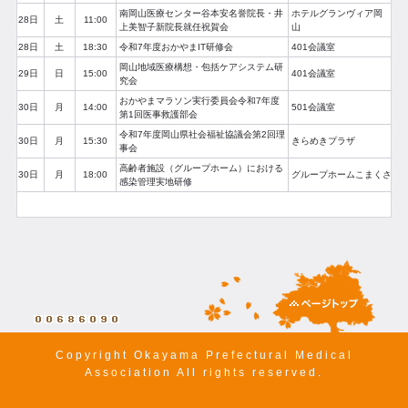
南岡山医療センター谷本安名誉院長・井
ホテルグランヴィア岡
28日
土
11:00
上美智子新院長就任祝賀会
山
28日
土
18:30
令和7年度おかやまIT研修会
401会議室
岡山地域医療構想・包括ケアシステム研
29日
日
15:00
401会議室
究会
おかやまマラソン実行委員会令和7年度
30日
月
14:00
501会議室
第1回医事救護部会
令和7年度岡山県社会福祉協議会第2回理
30日
月
15:30
きらめきプラザ
事会
高齢者施設（グループホーム）における
30日
月
18:00
グループホームこまくさ
感染管理実地研修
Copyright Okayama Prefectural Medical
Association All rights reserved.