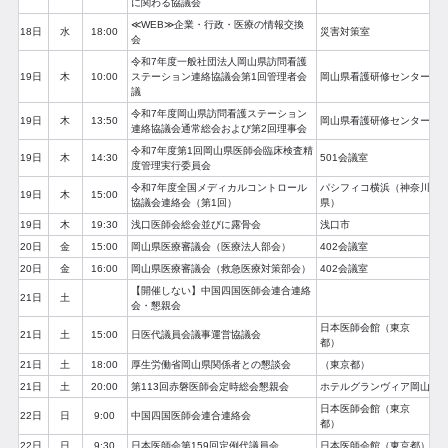
に関わる協議会
≪WEB≫企業・行政・医療の情報交換
18日
水
18:00
災害対策室
会
令和7年度一般社団法人岡山県訪問看護
19日
木
10:00
ステーション連絡協議会第1回管理者会
岡山県看護研修センター
議
令和7年度岡山県訪問看護ステーション
19日
木
13:50
岡山県看護研修センター
連絡協議会通常総会および第2回理事会
令和7年度第1回岡山県医師会臨床検査精
19日
木
14:30
501会議室
度管理実行委員会
令和7年度全国メディカルコントロール
パシフィコ横浜（神奈川
19日
木
15:00
協議会連絡会（第1回）
県）
19日
木
19:30
浅口医師会総会並びに露骨会
浅口市
20日
金
15:00
岡山県医療審議会（医療法人部会）
402会議室
20日
金
16:00
岡山県医療審議会（救急医療対策部会）
402会議室
【開催しない】中国四国医師会連合連絡
21日
土
会・懇親会
日本医師会館（東京
21日
土
15:00
日医代議員会議事運営協議会
都）
21日
土
18:00
厚生労働省岡山県関係者との懇談会
（東京都）
21日
土
20:00
第113回赤磐医師会定時総会懇親会
ホテルグランヴィア岡山
日本医師会館（東京
22日
日
9:00
中国四国医師会連合連絡会
都）
22日
日
9:30
日本医師会第159回定例代議員会
日本医師会館（東京都）