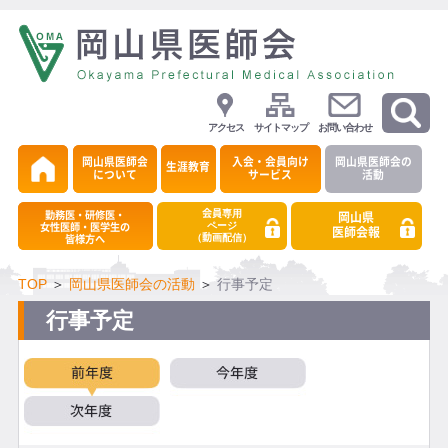
アクセス
サイトマップ
お問い合わせ
岡山県医師会
入会・会員向け
岡山県医師会の
生涯教育
について
サービス
活動
会員専用
勤務医・研修医・
岡山県
ページ
女性医師・医学生の
医師会報
（動画配信）
皆様方へ
TOP
＞
岡山県医師会の活動
＞
行事予定
行事予定