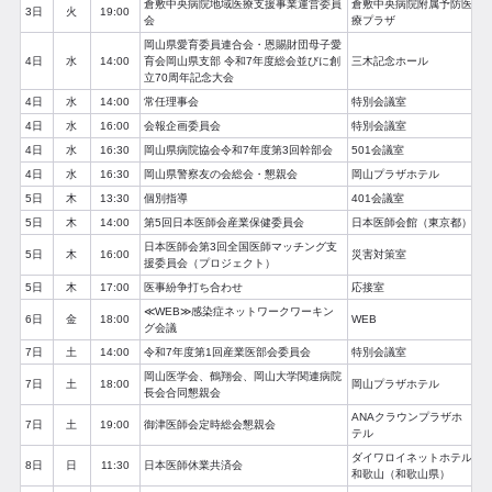
倉敷中央病院地域医療支援事業運営委員
倉敷中央病院附属予防医
3日
火
19:00
会
療プラザ
岡山県愛育委員連合会・恩賜財団母子愛
4日
水
14:00
育会岡山県支部 令和7年度総会並びに創
三木記念ホール
立70周年記念大会
4日
水
14:00
常任理事会
特別会議室
4日
水
16:00
会報企画委員会
特別会議室
4日
水
16:30
岡山県病院協会令和7年度第3回幹部会
501会議室
4日
水
16:30
岡山県警察友の会総会・懇親会
岡山プラザホテル
5日
木
13:30
個別指導
401会議室
5日
木
14:00
第5回日本医師会産業保健委員会
日本医師会館（東京都）
日本医師会第3回全国医師マッチング支
5日
木
16:00
災害対策室
援委員会（プロジェクト）
5日
木
17:00
医事紛争打ち合わせ
応接室
≪WEB≫感染症ネットワークワーキン
6日
金
18:00
WEB
グ会議
7日
土
14:00
令和7年度第1回産業医部会委員会
特別会議室
岡山医学会、鶴翔会、岡山大学関連病院
7日
土
18:00
岡山プラザホテル
長会合同懇親会
ANAクラウンプラザホ
7日
土
19:00
御津医師会定時総会懇親会
テル
ダイワロイネットホテル
8日
日
11:30
日本医師休業共済会
和歌山（和歌山県）