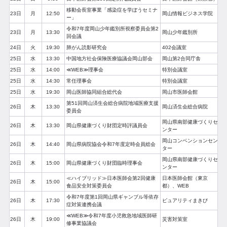
移動会長室事業「感染症を学ぼうセミナ
23日
月
12:50
岡山情報ビジネス学院
ー」
令和7年度岡山少年鑑別所視察委員会第2
23日
月
13:30
岡山少年鑑別所
回会議
24日
火
19:30
肺がん読影研究会
402会議室
25日
水
13:30
中国地方社会保険医療協議会岡山部会
岡山第2合同庁舎
25日
水
14:00
≪WEB≫理事会
特別会議室
25日
水
14:30
常任理事会
特別会議室
25日
水
19:30
岡山医師協同組合総代会
岡山市医師会館
第51回岡山済生会総合病院地域医療支援
26日
木
13:30
岡山済生会総合病院
委員会
岡山県南部健康づくりセ
26日
木
13:30
岡山県健康づくり財団定時評議員会
ンター
岡山コンベンションセン
26日
木
14:40
岡山県病院協会令和7年度定時会員総会
ター
岡山県南部健康づくりセ
26日
木
15:00
岡山県健康づくり財団臨時理事会
ンター
≪ハイブリッド≫日本医師会第2回健康
日本医師会館（東京
26日
木
15:00
食品安全対策委員会
都）、WEB
令和7年度第1回岡山県ギャンブル等依存
26日
木
17:30
ピュアリティまきび
症対策連携会議
≪WEB≫令和7年度小児救急地域医師研
26日
木
19:00
災害対策室
修事業協議会